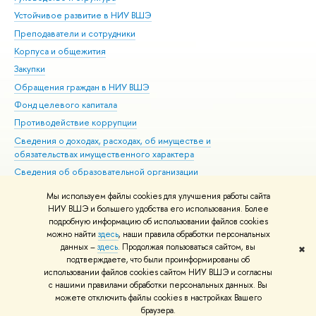
Устойчивое развитие в НИУ ВШЭ
Ол
Преподаватели и сотрудники
При
Корпуса и общежития
Вы
Закупки
При
Обращения граждан в НИУ ВШЭ
Ас
Фонд целевого капитала
До
Противодействие коррупции
Цен
Сведения о доходах, расходах, об имуществе и
Би
обязательствах имущественного характера
Об
Сведения об образовательной организации
Обр
Людям с ограниченными возможностями здоровья
Мы используем файлы cookies для улучшения работы сайта
Единая платежная страница
НИУ ВШЭ и большего удобства его использования. Более
подробную информацию об использовании файлов cookies
Работа в Вышке
можно найти
здесь
, наши правила обработки персональных
данных –
здесь
. Продолжая пользоваться сайтом, вы
✖
Редактору
подтверждаете, что были проинформированы об
© НИУ ВШЭ 1993–2026
Адреса и контакты
Условия использования
использовании файлов cookies сайтом НИУ ВШЭ и согласны
с нашими правилами обработки персональных данных. Вы
материалов
Политика конфиденциальности
Карта сайта
можете отключить файлы cookies в настройках Вашего
Шрифты HSE Sans и HSE Slab разработаны в
Школе дизайна НИУ ВШЭ
браузера.