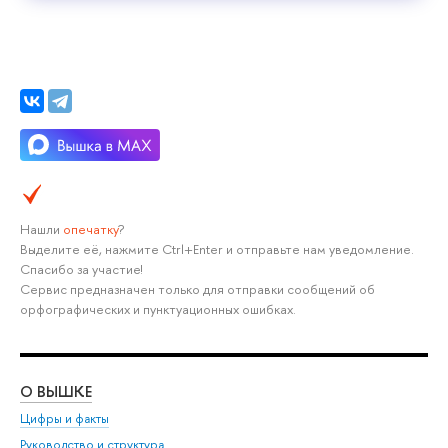
Нашли
опечатку
?
Выделите её, нажмите Ctrl+Enter и отправьте нам уведомление.
Спасибо за участие!
Сервис предназначен только для отправки сообщений об
орфографических и пунктуационных ошибках.
О ВЫШКЕ
ОБ
Цифры и факты
Ли
Руководство и структура
Дов