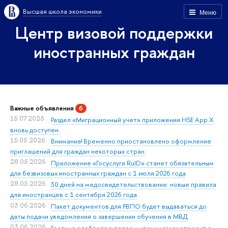
Высшая школа экономики
Меню
Центр визовой поддержки
иностранных граждан
Важные объявления
6
15.07.2025
Раздел «Миграционный учет» приложения HSE App X
вновь доступен.
15.05.2026
Внимание! Временно приостановлено оформление
приглашений для граждан некоторых стран.
28.05.2026
Приложение «Госуслуги RuID» станет обязательным
для безвизовых иностранных граждан с 1 июля 2026 года
28.05.2026
30 дней на медосвидетельствование: новые правила
для иностранцев с 1 сентября 2026 года
03.06.2026
Пакет документов для РВПО будет выдаваться до
даты подачи уведомления о завершении обучения в МВД
03.06.2026
Госдума одобрила в первом чтении законопроект о