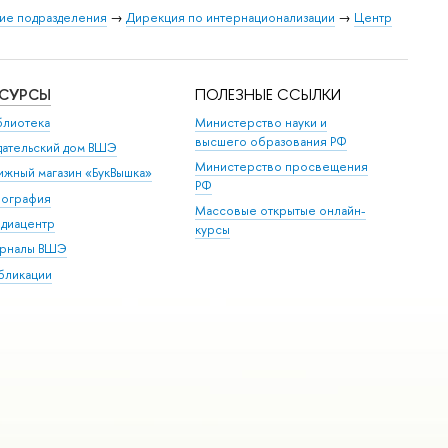
ие подразделения
→
Дирекция по интернационализации
→
Центр
ЕСУРСЫ
ПОЛЕЗНЫЕ ССЫЛКИ
блиотека
Министерство науки и
высшего образования РФ
дательский дом ВШЭ
Министерство просвещения
ижный магазин «БукВышка»
РФ
пография
Массовые открытые онлайн-
диацентр
курсы
рналы ВШЭ
бликации