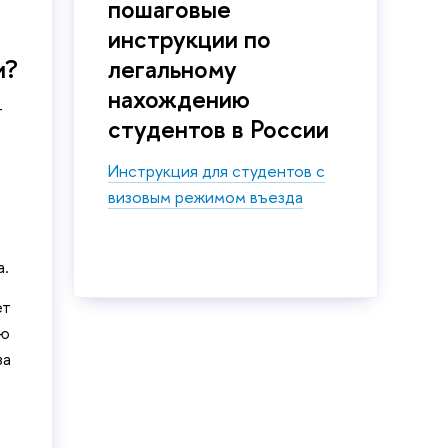
пошаговые
инструкции по
и?
легальному
нахождению
т
студентов в России
Инструкция для студентов с
визовым режимом въезда
а.
ет
ию
за