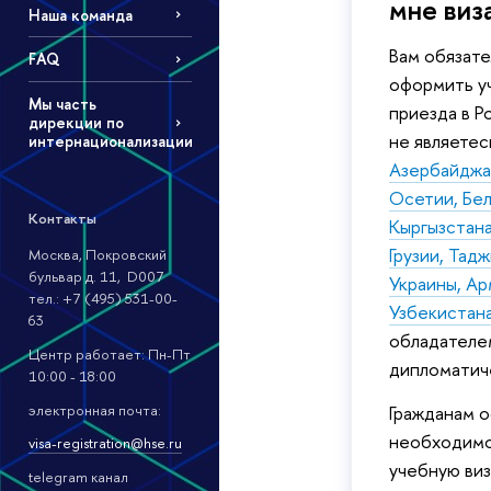
мне виз
Наша команда
Вам обязат
FAQ
оформить у
Мы часть
приезда в Р
дирекции по
не являетес
интернационализации
Азербайджа
Осетии, Бел
Контакты
Кыргызстан
Грузии, Тад
Москва, Покровский
бульвар д. 11, D007
Украины, Ар
тел.: +7 (495) 531-00-
Узбекистан
63
обладателе
Центр работает: Пн-Пт
дипломатич
10:00 - 18:00
Гражданам о
электронная почта:
необходим
visa-registration@hse.ru
учебную виз
telegram канал