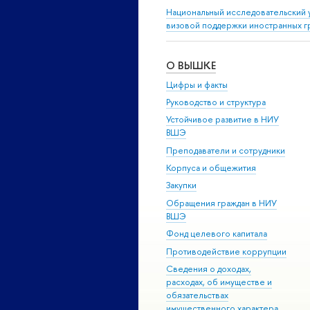
Национальный исследовательский 
визовой поддержки иностранных г
О ВЫШКЕ
Цифры и факты
Руководство и структура
Устойчивое развитие в НИУ
ВШЭ
Преподаватели и сотрудники
Корпуса и общежития
Закупки
Обращения граждан в НИУ
ВШЭ
Фонд целевого капитала
Противодействие коррупции
Сведения о доходах,
расходах, об имуществе и
обязательствах
имущественного характера