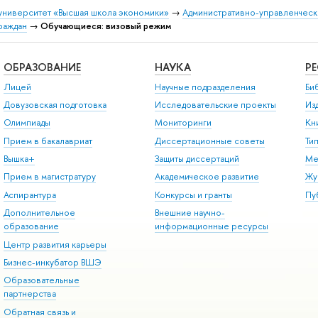
университет «Высшая школа экономики»
→
Административно-управленческ
раждан
→
Обучающиеся: визовый режим
ОБРАЗОВАНИЕ
НАУКА
Р
Лицей
Научные подразделения
Би
Довузовская подготовка
Исследовательские проекты
Из
Олимпиады
Мониторинги
Кн
Прием в бакалавриат
Диссертационные советы
Ти
Вышка+
Защиты диссертаций
Ме
Прием в магистратуру
Академическое развитие
Жу
Аспирантура
Конкурсы и гранты
Пу
Дополнительное
Внешние научно-
образование
информационные ресурсы
Центр развития карьеры
Бизнес-инкубатор ВШЭ
Образовательные
партнерства
Обратная связь и