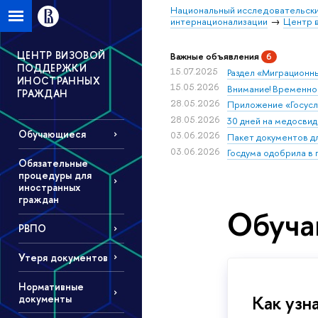
Национальный исследовательски
интернационализации
Центр 
ЦЕНТР ВИЗОВОЙ
Важные объявления
6
ПОДДЕРЖКИ
15.07.2025
Раздел «Миграционны
ИНОСТРАННЫХ
15.05.2026
Внимание! Временно
ГРАЖДАН
28.05.2026
Приложение «Госуслу
28.05.2026
30 дней на медосвид
Обучающиеся
03.06.2026
Пакет документов д
03.06.2026
Госдума одобрила в
Обязательные
процедуры для
иностранных
граждан
Обуча
РВПО
Утеря документов
Нормативные
Как узн
документы