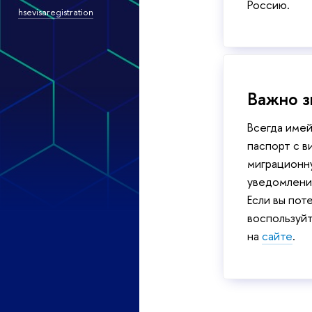
Россию.
hsevisaregistration
Важно з
Всегда имей
паспорт с в
миграционну
уведомлени
Если вы пот
воспользуй
на
сайте
.