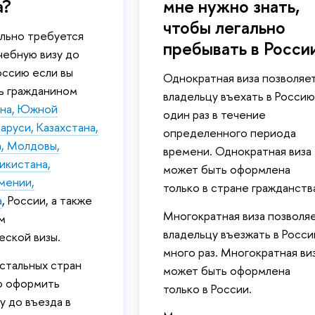
а?
мне нужно знать,
чтобы легально
ельно требуется
пребывать в Росси
чебную визу до
оссию если вы
Однократная виза позволяе
ь гражданином
владельцу въехать в Россию
на, Южной
один раз в течение
аруси, Казахстана,
определенного периода
а, Молдовы,
времени. Однократная виза
жикистана,
может быть оформлена
мении,
только в стране гражданств
а
, России, а также
Многократная виза позволя
м
владельцу въезжать в Росс
еской визы.
много раз. Многократная ви
стальных стран
может быть оформлена
о оформить
только в России.
у до въезда в