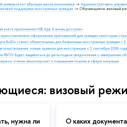
й университет «Высшая школа экономики»
Административно-управл
визовой поддержки иностранных граждан
Обучающиеся: визовый р
й учет» приложения HSE App X вновь доступен.
 приостановлено оформление приглашений для граждан некоторых стра
ги RuID» станет обязательным для безвизовых иностранных граждан с 1 
етельствование: новые правила для иностранцев с 1 сентября 2026 год
ля РВПО будет выдаваться до даты подачи уведомления о завершении о
 первом чтении законопроект о повышении пошлин в сфере миграции
ющиеся: визовый реж
ать, нужна ли
О каких документа