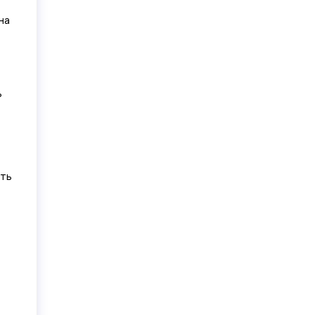
на
ь
ть