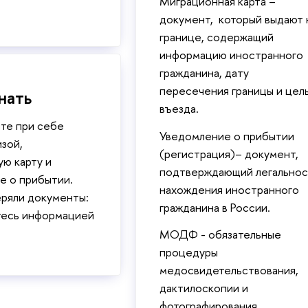
Миграционная карта –
документ, который выдают 
границе, содержащий
информацию иностранного
гражданина, дату
пересечения границы и цел
нать
въезда.
те при себе
Уведомление о прибытии
изой,
(регистрация)– документ,
ю карту и
подтверждающий легальнос
е о прибытии.
нахождения иностранного
еряли документы:
гражданина в России.
тесь информацией
МОДФ - обязательные
процедуры
медосвидетельствования,
дактилоскопии и
фотографирования