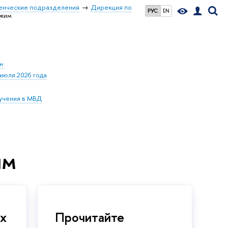
енческие подразделения
Дирекция по
РУС
EN
ежим
н.
июля 2026 года
а
бучения в МВД
им
х
Прочитайте