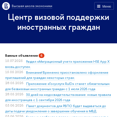
Высшая школа экономики
Меню
Центр визовой поддержки
иностранных граждан
Важные объявления
6
15.07.2025
Раздел «Миграционный учет» приложения HSE App X
вновь доступен.
15.05.2026
Внимание! Временно приостановлено оформление
приглашений для граждан некоторых стран.
28.05.2026
Приложение «Госуслуги RuID» станет обязательным
для безвизовых иностранных граждан с 1 июля 2026 года
28.05.2026
30 дней на медосвидетельствование: новые правила
для иностранцев с 1 сентября 2026 года
03.06.2026
Пакет документов для РВПО будет выдаваться до
даты подачи уведомления о завершении обучения в МВД
03.06.2026
Госдума одобрила в первом чтении законопроект о