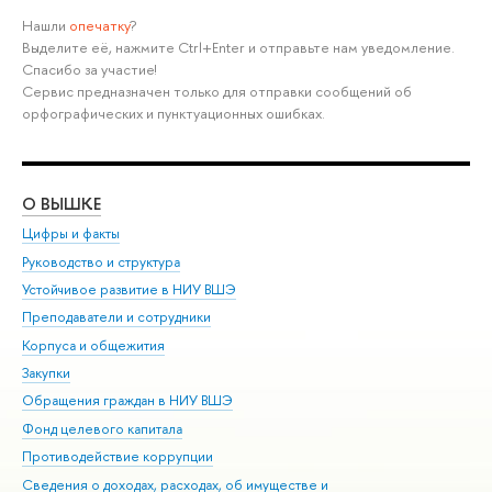
Нашли
опечатку
?
Выделите её, нажмите Ctrl+Enter и отправьте нам уведомление.
Спасибо за участие!
Сервис предназначен только для отправки сообщений об
орфографических и пунктуационных ошибках.
О ВЫШКЕ
ОБ
Цифры и факты
Ли
Руководство и структура
Дов
Устойчивое развитие в НИУ ВШЭ
Ол
Преподаватели и сотрудники
При
Корпуса и общежития
Вы
Закупки
При
Обращения граждан в НИУ ВШЭ
Ас
Фонд целевого капитала
До
Противодействие коррупции
Цен
Сведения о доходах, расходах, об имуществе и
Би