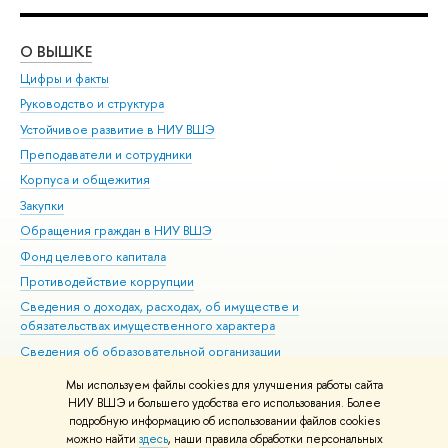
О ВЫШКЕ
ОБ
Цифры и факты
Ли
Руководство и структура
Дов
Устойчивое развитие в НИУ ВШЭ
Ол
Преподаватели и сотрудники
При
Корпуса и общежития
Вы
Закупки
При
Обращения граждан в НИУ ВШЭ
Ас
Фонд целевого капитала
До
Противодействие коррупции
Цен
Сведения о доходах, расходах, об имуществе и
Би
обязательствах имущественного характера
Об
Сведения об образовательной организации
Обр
Людям с ограниченными возможностями здоровья
Мы используем файлы cookies для улучшения работы сайта
Единая платежная страница
НИУ ВШЭ и большего удобства его использования. Более
подробную информацию об использовании файлов cookies
Работа в Вышке
можно найти
здесь
, наши правила обработки персональных