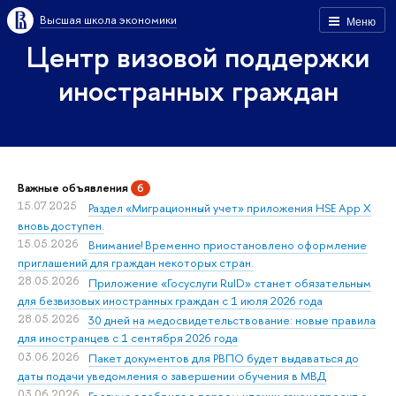
Высшая школа экономики
Меню
Центр визовой поддержки
иностранных граждан
Важные объявления
6
15.07.2025
Раздел «Миграционный учет» приложения HSE App X
вновь доступен.
15.05.2026
Внимание! Временно приостановлено оформление
приглашений для граждан некоторых стран.
28.05.2026
Приложение «Госуслуги RuID» станет обязательным
для безвизовых иностранных граждан с 1 июля 2026 года
28.05.2026
30 дней на медосвидетельствование: новые правила
для иностранцев с 1 сентября 2026 года
03.06.2026
Пакет документов для РВПО будет выдаваться до
даты подачи уведомления о завершении обучения в МВД
03.06.2026
Госдума одобрила в первом чтении законопроект о