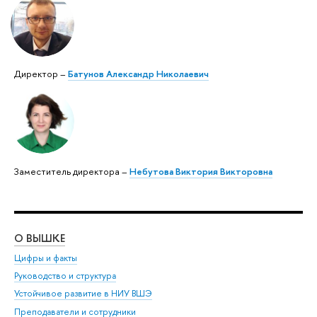
Директор –
Батунов Александр Николаевич
Заместитель директора –
Небутова Виктория Викторовна
О ВЫШКЕ
ОБ
Цифры и факты
Ли
Руководство и структура
Дов
Устойчивое развитие в НИУ ВШЭ
Ол
Преподаватели и сотрудники
При