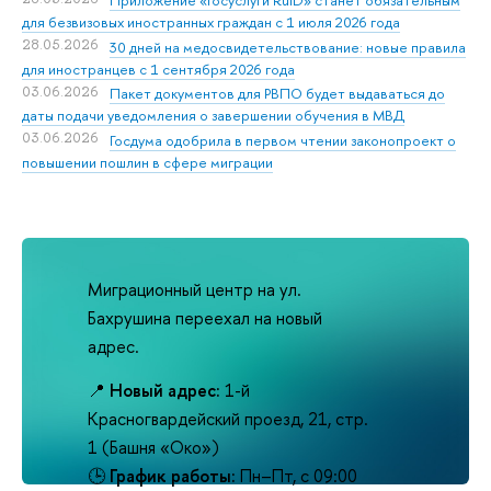
для безвизовых иностранных граждан с 1 июля 2026 года
28.05.2026
30 дней на медосвидетельствование: новые правила
для иностранцев с 1 сентября 2026 года
03.06.2026
Пакет документов для РВПО будет выдаваться до
даты подачи уведомления о завершении обучения в МВД
03.06.2026
Госдума одобрила в первом чтении законопроект о
повышении пошлин в сфере миграции
Миграционный центр на ул.
Бахрушина переехал на новый
адрес.
📍
Новый адрес:
1-й
Красногвардейский проезд, 21, стр.
1 (Башня «Око»)
🕒
График работы:
Пн–Пт, с 09:00