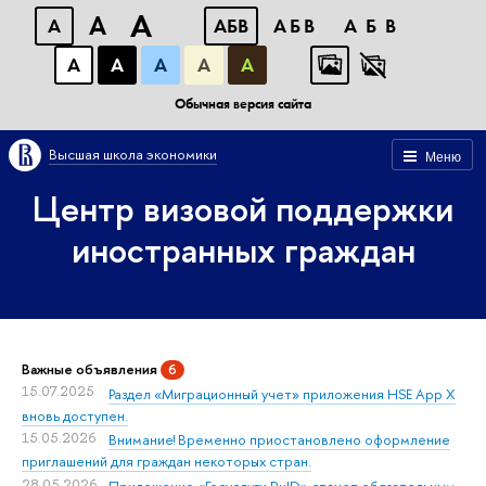
A
A
A
АБВ
АБВ
АБВ
А
А
А
А
А
Обычная версия сайта
Высшая школа экономики
Меню
Центр визовой поддержки
иностранных граждан
Важные объявления
6
15.07.2025
Раздел «Миграционный учет» приложения HSE App X
вновь доступен.
15.05.2026
Внимание! Временно приостановлено оформление
приглашений для граждан некоторых стран.
28.05.2026
Приложение «Госуслуги RuID» станет обязательным