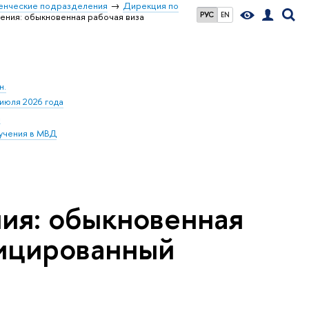
енческие подразделения
Дирекция по
РУС
EN
ния: обыкновенная рабочая виза
н.
июля 2026 года
а
бучения в МВД
ия: обыкновенная
фицированный