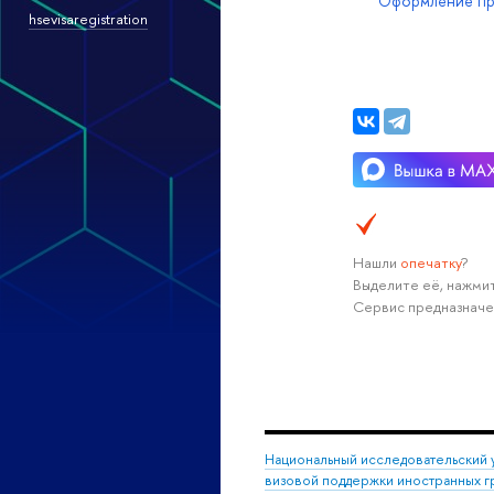
Оформление пр
hsevisaregistration
Нашли
опечатку
?
Выделите её, нажмит
Сервис предназначе
Национальный исследовательский 
визовой поддержки иностранных г