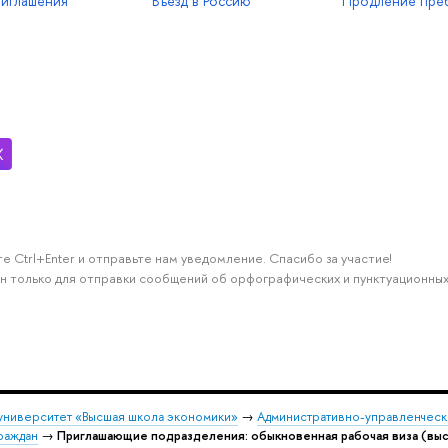
иглашения
Въезд в Россию
Продление пре
е Ctrl+Enter и отправьте нам уведомление. Спасибо за участие!
н только для отправки сообщений об орфографических и пунктуационных
университет «Высшая школа экономики»
→
Административно-управленческ
раждан
→
Приглашающие подразделения: обыкновенная рабочая виза (вы