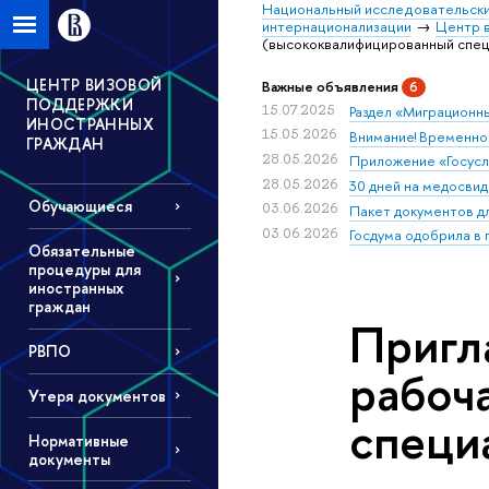
Национальный исследовательски
интернационализации
Центр 
(высококвалифицированный спец
ЦЕНТР ВИЗОВОЙ
Важные объявления
6
ПОДДЕРЖКИ
15.07.2025
Раздел «Миграционны
ИНОСТРАННЫХ
15.05.2026
Внимание! Временно
ГРАЖДАН
28.05.2026
Приложение «Госуслу
28.05.2026
30 дней на медосвид
Обучающиеся
03.06.2026
Пакет документов д
03.06.2026
Госдума одобрила в
Обязательные
процедуры для
иностранных
граждан
Пригл
РВПО
рабоч
Утеря документов
специ
Нормативные
документы