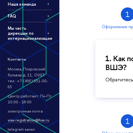
Наша команда
1
FAQ
Оформление пр
Мы часть
дирекции по
интернационализации
1. Как 
Контакты
ВШЭ?
Москва, Покровский
бульвар д. 11, D007
Обратитесь
тел.: +7 (495) 531-00-
63
Центр работает: Пн-Пт
10:00 - 18:00
электронная почта:
1
visa-registration@hse.ru
telegram канал