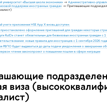
й университет «Высшая школа экономики»
Административно-управл
визовой поддержки иностранных граждан
Приглашающие подразделе
иалист)
й учет» приложения HSE App X вновь доступен.
 приостановлено оформление приглашений для граждан некоторых стра
ги RuID» станет обязательным для безвизовых иностранных граждан с 1 
етельствование: новые правила для иностранцев с 1 сентября 2026 год
ля РВПО будет выдаваться до даты подачи уведомления о завершении о
 первом чтении законопроект о повышении пошлин в сфере миграции
ашающие подразделен
ая виза (высококвали
алист)