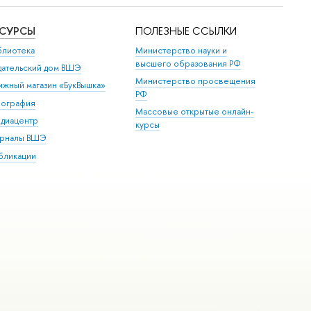
ЕСУРСЫ
ПОЛЕЗНЫЕ ССЫЛКИ
блиотека
Министерство науки и
высшего образования РФ
дательский дом ВШЭ
Министерство просвещения
ижный магазин «БукВышка»
РФ
пография
Массовые открытые онлайн-
диацентр
курсы
рналы ВШЭ
бликации