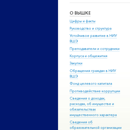
О ВЫШКЕ
Цифры и факты
Руководство и структура
Устойчивое развитие в НИУ
ВШЭ
Преподаватели и сотрудники
Корпуса и общежития
Закупки
Обращения граждан в НИУ
ВШЭ
Фонд целевого капитала
Противодействие коррупции
Сведения о доходах,
расходах, об имуществе и
обязательствах
имущественного характера
Сведения об
образовательной организации