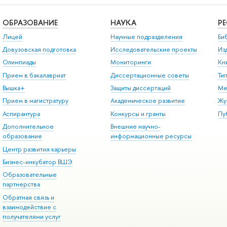
ОБРАЗОВАНИЕ
НАУКА
Р
Лицей
Научные подразделения
Би
Довузовская подготовка
Исследовательские проекты
Из
Олимпиады
Мониторинги
Кн
Прием в бакалавриат
Диссертационные советы
Ти
Вышка+
Защиты диссертаций
Ме
Прием в магистратуру
Академическое развитие
Жу
Аспирантура
Конкурсы и гранты
Пу
Дополнительное
Внешние научно-
образование
информационные ресурсы
Центр развития карьеры
Бизнес-инкубатор ВШЭ
Образовательные
партнерства
Обратная связь и
взаимодействие с
получателями услуг