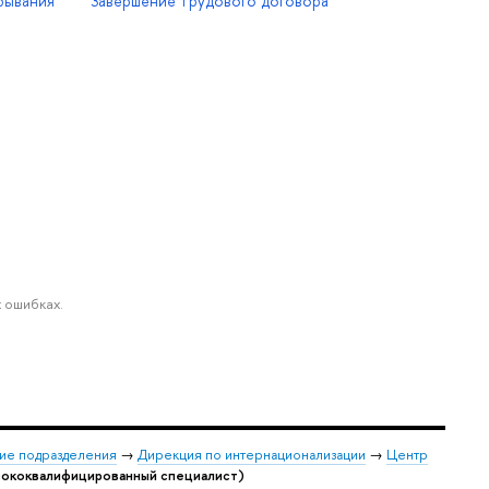
бывания
Завершение трудового договора
 ошибках.
ие подразделения
→
Дирекция по интернационализации
→
Центр
сококвалифицированный специалист)