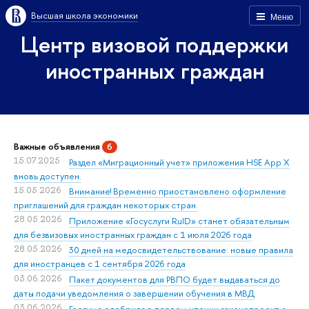
Высшая школа экономики
Меню
Центр визовой поддержки
иностранных граждан
Важные объявления
6
15.07.2025
Раздел «Миграционный учет» приложения HSE App X
вновь доступен.
15.05.2026
Внимание! Временно приостановлено оформление
приглашений для граждан некоторых стран.
28.05.2026
Приложение «Госуслуги RuID» станет обязательным
для безвизовых иностранных граждан с 1 июля 2026 года
28.05.2026
30 дней на медосвидетельствование: новые правила
для иностранцев с 1 сентября 2026 года
03.06.2026
Пакет документов для РВПО будет выдаваться до
даты подачи уведомления о завершении обучения в МВД
03.06.2026
Госдума одобрила в первом чтении законопроект о