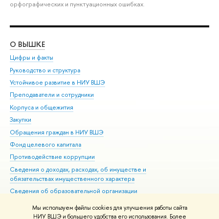
орфографических и пунктуационных ошибках.
О ВЫШКЕ
ОБ
Цифры и факты
Ли
Руководство и структура
Дов
Устойчивое развитие в НИУ ВШЭ
Ол
Преподаватели и сотрудники
При
Корпуса и общежития
Вы
Закупки
При
Обращения граждан в НИУ ВШЭ
Ас
Фонд целевого капитала
До
Противодействие коррупции
Цен
Сведения о доходах, расходах, об имуществе и
Би
обязательствах имущественного характера
Об
Сведения об образовательной организации
Обр
Людям с ограниченными возможностями здоровья
Мы используем файлы cookies для улучшения работы сайта
Единая платежная страница
НИУ ВШЭ и большего удобства его использования. Более