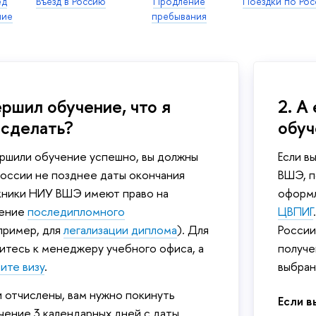
ед
Въезд в Россию
Продление
Поездки по Рос
ние
пребывания
ершил обучение, что я
2. А
 сделать?
обу
ершили обучение успешно, вы должны
Если в
России не позднее даты окончания
ВШЭ, п
скники НИУ ВШЭ имеют право на
оформл
ление
последипломного
ЦВПИГ
пример, для
легализации диплома
). Для
России
итесь к менеджеру учебного офиса, а
получе
ите визу
.
выбран
и отчислены, вам нужно покинуть
Если в
чение 3 календарных дней с даты