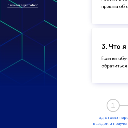
hsevisaregistration
приказа об 
3. Что 
Если вы обу
обратиться 
1
Подготовка пер
въездом и получе