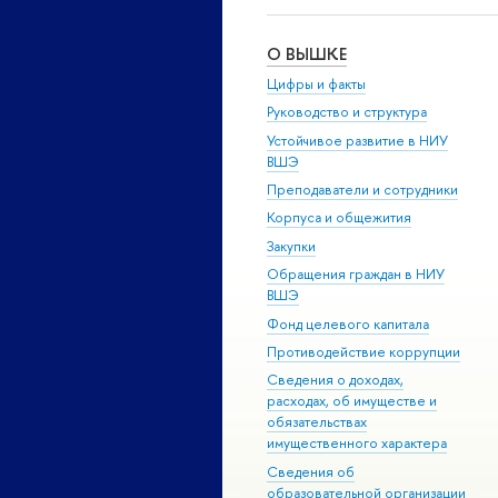
О ВЫШКЕ
Цифры и факты
Руководство и структура
Устойчивое развитие в НИУ
ВШЭ
Преподаватели и сотрудники
Корпуса и общежития
Закупки
Обращения граждан в НИУ
ВШЭ
Фонд целевого капитала
Противодействие коррупции
Сведения о доходах,
расходах, об имуществе и
обязательствах
имущественного характера
Сведения об
образовательной организации