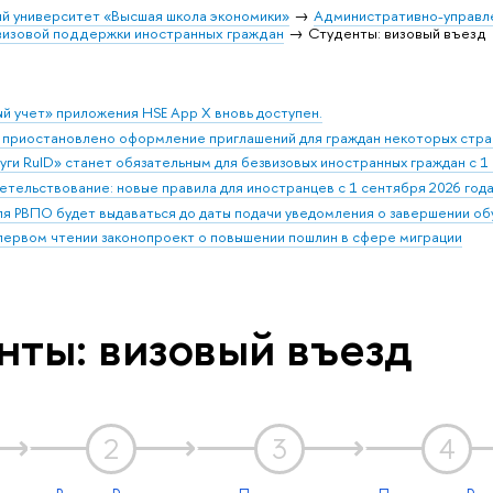
й университет «Высшая школа экономики»
Административно-управл
визовой поддержки иностранных граждан
Студенты: визовый въезд
й учет» приложения HSE App X вновь доступен.
 приостановлено оформление приглашений для граждан некоторых стра
ги RuID» станет обязательным для безвизовых иностранных граждан с 1 
етельствование: новые правила для иностранцев с 1 сентября 2026 год
ля РВПО будет выдаваться до даты подачи уведомления о завершении о
 первом чтении законопроект о повышении пошлин в сфере миграции
нты: визовый въезд
2
3
4