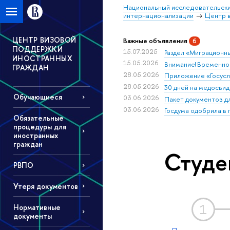
Национальный исследовательски
интернационализации
Центр 
ЦЕНТР ВИЗОВОЙ
Важные объявления
6
ПОДДЕРЖКИ
15.07.2025
Раздел «Миграционны
ИНОСТРАННЫХ
15.05.2026
Внимание! Временно
ГРАЖДАН
28.05.2026
Приложение «Госуслу
28.05.2026
30 дней на медосвид
Обучающиеся
03.06.2026
Пакет документов д
03.06.2026
Госдума одобрила в
Обязательные
процедуры для
иностранных
граждан
Студе
РВПО
Утеря документов
1
Нормативные
документы