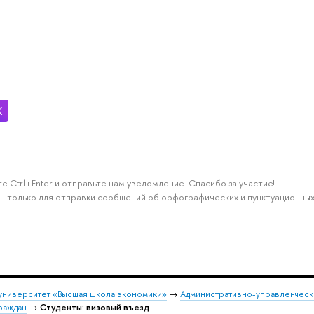
е Ctrl+Enter и отправьте нам уведомление. Спасибо за участие!
н только для отправки сообщений об орфографических и пунктуационных
университет «Высшая школа экономики»
→
Административно-управленческ
раждан
→
Студенты: визовый въезд