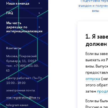
Подготовка пер
Наша команда
въездом и получе
визы
FAQ
Мы часть
дирекции по
интернационализации
1. Я зав
должен
Контакты
Если вы зав
Москва, Покровский
выехать из 
бульвар д. 11, D007
визы. Выпу
тел.: +7 (495) 531-00-
63
предостав
Центр работает: Пн-Пт
отпуска
(на
10:00 - 18:00
этого обрат
электронная почта:
затем
продл
visa-registration@hse.ru
Если вы был
telegram канал
Россию в те