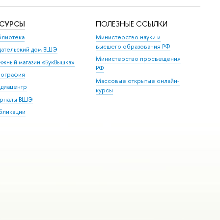
ЕСУРСЫ
ПОЛЕЗНЫЕ ССЫЛКИ
блиотека
Министерство науки и
высшего образования РФ
дательский дом ВШЭ
Министерство просвещения
ижный магазин «БукВышка»
РФ
пография
Массовые открытые онлайн-
диацентр
курсы
рналы ВШЭ
бликации