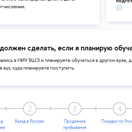
подго
отчислении.
я должен сделать, если я планирую обуч
чались в НИУ ВШЭ и планируете обучаться в другом вузе, 
в вуз, куда планируете поступить.
2
3
4
ед
Въезд в Россию
Продление
Поездки по Рос
ние
пребывания