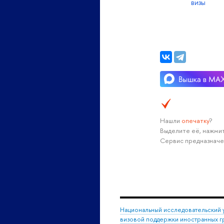
визы
Нашли
опечатку
?
Выделите её, нажмит
Сервис предназначе
Национальный исследовательский 
визовой поддержки иностранных г