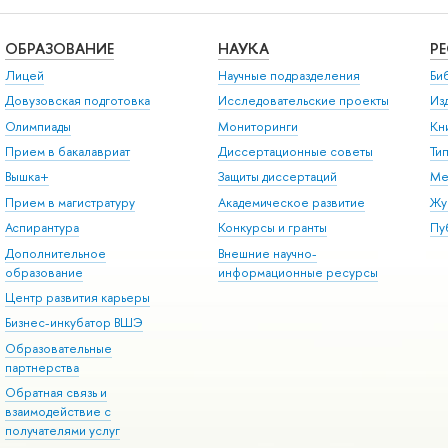
ОБРАЗОВАНИЕ
НАУКА
Р
Лицей
Научные подразделения
Би
Довузовская подготовка
Исследовательские проекты
Из
Олимпиады
Мониторинги
Кн
Прием в бакалавриат
Диссертационные советы
Ти
Вышка+
Защиты диссертаций
Ме
Прием в магистратуру
Академическое развитие
Жу
Аспирантура
Конкурсы и гранты
Пу
Дополнительное
Внешние научно-
образование
информационные ресурсы
Центр развития карьеры
Бизнес-инкубатор ВШЭ
Образовательные
партнерства
Обратная связь и
взаимодействие с
получателями услуг