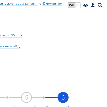
енческие подразделения
Дирекция по
РУС
EN
н.
июля 2026 года
а
бучения в МВД
5
6