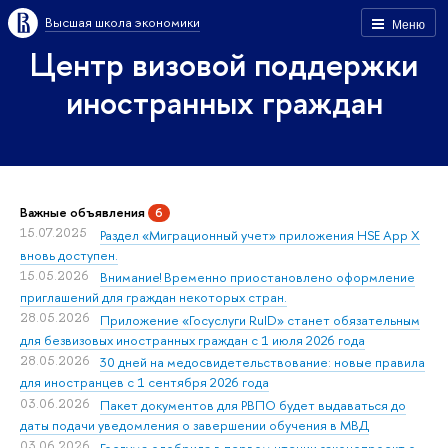
Высшая школа экономики
Меню
Центр визовой поддержки
иностранных граждан
Важные объявления
6
15.07.2025
Раздел «Миграционный учет» приложения HSE App X
вновь доступен.
15.05.2026
Внимание! Временно приостановлено оформление
приглашений для граждан некоторых стран.
28.05.2026
Приложение «Госуслуги RuID» станет обязательным
для безвизовых иностранных граждан с 1 июля 2026 года
28.05.2026
30 дней на медосвидетельствование: новые правила
для иностранцев с 1 сентября 2026 года
03.06.2026
Пакет документов для РВПО будет выдаваться до
даты подачи уведомления о завершении обучения в МВД
03.06.2026
Госдума одобрила в первом чтении законопроект о