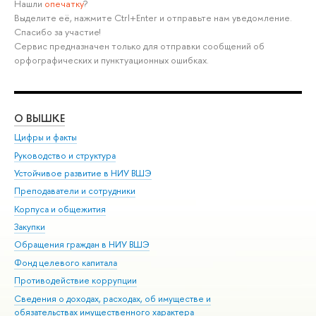
Нашли
опечатку
?
Выделите её, нажмите Ctrl+Enter и отправьте нам уведомление.
Спасибо за участие!
Сервис предназначен только для отправки сообщений об
орфографических и пунктуационных ошибках.
О ВЫШКЕ
ОБ
Цифры и факты
Ли
Руководство и структура
Дов
Устойчивое развитие в НИУ ВШЭ
Ол
Преподаватели и сотрудники
При
Корпуса и общежития
Вы
Закупки
При
Обращения граждан в НИУ ВШЭ
Ас
Фонд целевого капитала
До
Противодействие коррупции
Цен
Сведения о доходах, расходах, об имуществе и
Би
обязательствах имущественного характера