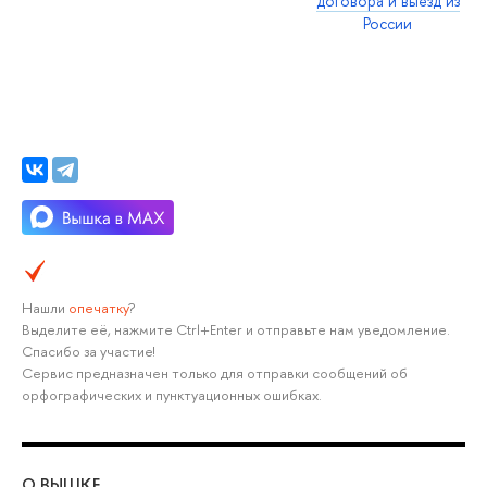
договора и выезд из
России
Нашли
опечатку
?
Выделите её, нажмите Ctrl+Enter и отправьте нам уведомление.
Спасибо за участие!
Сервис предназначен только для отправки сообщений об
орфографических и пунктуационных ошибках.
О ВЫШКЕ
ОБ