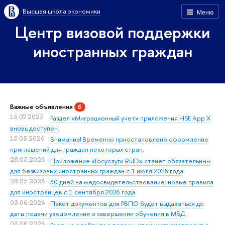
Высшая школа экономики
Меню
Центр визовой поддержки
иностранных граждан
Важные объявления
6
15.07.2025
Раздел «Миграционный учет» приложения HSE App X
вновь доступен.
15.05.2026
Внимание! Временно приостановлено оформление
приглашений для граждан некоторых стран.
28.05.2026
Приложение «Госуслуги RuID» станет обязательным
для безвизовых иностранных граждан с 1 июля 2026 года
28.05.2026
30 дней на медосвидетельствование: новые правила
для иностранцев с 1 сентября 2026 года
03.06.2026
Пакет документов для РВПО будет выдаваться до
даты подачи уведомления о завершении обучения в МВД
03.06.2026
Госдума одобрила в первом чтении законопроект о