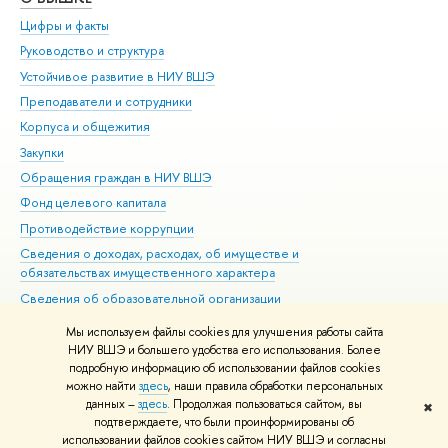
Цифры и факты
Ли
Руководство и структура
Дов
Устойчивое развитие в НИУ ВШЭ
Ол
Преподаватели и сотрудники
При
Корпуса и общежития
Вы
Закупки
При
Обращения граждан в НИУ ВШЭ
Ас
Фонд целевого капитала
До
Противодействие коррупции
Цен
Сведения о доходах, расходах, об имуществе и
Би
обязательствах имущественного характера
Об
Сведения об образовательной организации
Обр
Людям с ограниченными возможностями здоровья
Мы используем файлы cookies для улучшения работы сайта
Единая платежная страница
НИУ ВШЭ и большего удобства его использования. Более
подробную информацию об использовании файлов cookies
Работа в Вышке
можно найти
здесь
, наши правила обработки персональных
данных –
здесь
. Продолжая пользоваться сайтом, вы
✖
Редактору
подтверждаете, что были проинформированы об
© НИУ ВШЭ 1993–2026
Адреса и контакты
Условия использования
использовании файлов cookies сайтом НИУ ВШЭ и согласны