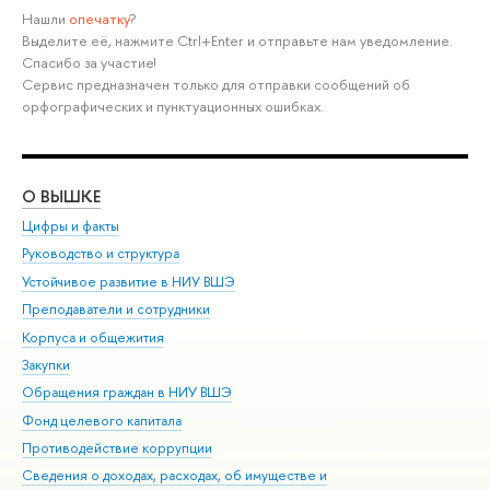
Нашли
опечатку
?
Выделите её, нажмите Ctrl+Enter и отправьте нам уведомление.
Спасибо за участие!
Сервис предназначен только для отправки сообщений об
орфографических и пунктуационных ошибках.
О ВЫШКЕ
ОБ
Цифры и факты
Ли
Руководство и структура
Дов
Устойчивое развитие в НИУ ВШЭ
Ол
Преподаватели и сотрудники
При
Корпуса и общежития
Вы
Закупки
При
Обращения граждан в НИУ ВШЭ
Ас
Фонд целевого капитала
До
Противодействие коррупции
Цен
Сведения о доходах, расходах, об имуществе и
Би