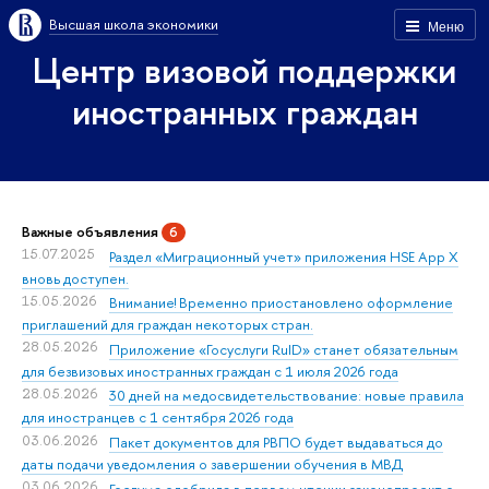
Высшая школа экономики
Меню
Центр визовой поддержки
иностранных граждан
Важные объявления
6
15.07.2025
Раздел «Миграционный учет» приложения HSE App X
вновь доступен.
15.05.2026
Внимание! Временно приостановлено оформление
приглашений для граждан некоторых стран.
28.05.2026
Приложение «Госуслуги RuID» станет обязательным
для безвизовых иностранных граждан с 1 июля 2026 года
28.05.2026
30 дней на медосвидетельствование: новые правила
для иностранцев с 1 сентября 2026 года
03.06.2026
Пакет документов для РВПО будет выдаваться до
даты подачи уведомления о завершении обучения в МВД
03.06.2026
Госдума одобрила в первом чтении законопроект о