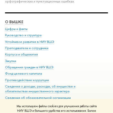
орфографических и пунктуационных ошибках.
О ВЫШКЕ
ОБ
Цифры и факты
Ли
Руководство и структура
Дов
Устойчивое развитие в НИУ ВШЭ
Ол
Преподаватели и сотрудники
При
Корпуса и общежития
Вы
Закупки
При
Обращения граждан в НИУ ВШЭ
Ас
Фонд целевого капитала
До
Противодействие коррупции
Цен
Сведения о доходах, расходах, об имуществе и
Би
обязательствах имущественного характера
Об
Сведения об образовательной организации
Обр
Людям с ограниченными возможностями здоровья
Мы используем файлы cookies для улучшения работы сайта
Единая платежная страница
НИУ ВШЭ и большего удобства его использования. Более