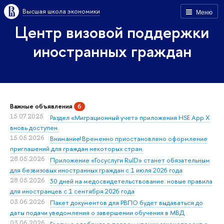
Высшая школа экономики
Меню
Центр визовой поддержки
иностранных граждан
Важные объявления
6
15.07.2025
Раздел «Миграционный учет» приложения HSE App X
вновь доступен.
15.05.2026
Внимание! Временно приостановлено оформление
приглашений для граждан некоторых стран.
28.05.2026
Приложение «Госуслуги RuID» станет обязательным
для безвизовых иностранных граждан с 1 июля 2026 года
28.05.2026
30 дней на медосвидетельствование: новые правила
для иностранцев с 1 сентября 2026 года
03.06.2026
Пакет документов для РВПО будет выдаваться до
даты подачи уведомления о завершении обучения в МВД
03.06.2026
Госдума одобрила в первом чтении законопроект о