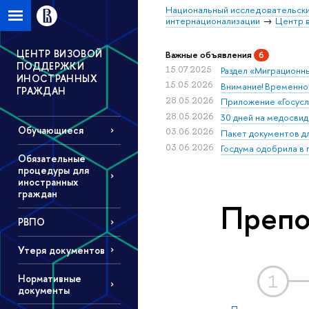
Национальный исследовательски
интернационализации
Центр 
ЦЕНТР ВИЗОВОЙ
Важные объявления
6
ПОДДЕРЖКИ
15.07.2025
Раздел «Миграционны
ИНОСТРАННЫХ
15.05.2026
Внимание! Временно
ГРАЖДАН
28.05.2026
Приложение «Госуслу
28.05.2026
30 дней на медосвид
Обучающиеся
03.06.2026
Пакет документов д
03.06.2026
Госдума одобрила в
Обязательные
процедуры для
иностранных
граждан
Препо
РВПО
Утеря документов
1
Нормативные
документы