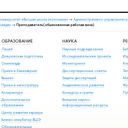
университет «Высшая школа экономики»
→
Административно-управленческ
раждан
→
Преподаватель(обыкновенная рабочая виза)
ОБРАЗОВАНИЕ
НАУКА
Р
Лицей
Научные подразделения
Би
Довузовская подготовка
Исследовательские проекты
Из
Олимпиады
Мониторинги
Кн
Прием в бакалавриат
Диссертационные советы
Ти
Вышка+
Защиты диссертаций
Ме
Прием в магистратуру
Академическое развитие
Жу
Аспирантура
Конкурсы и гранты
Пу
Дополнительное
Внешние научно-
образование
информационные ресурсы
Центр развития карьеры
Бизнес-инкубатор ВШЭ
Образовательные