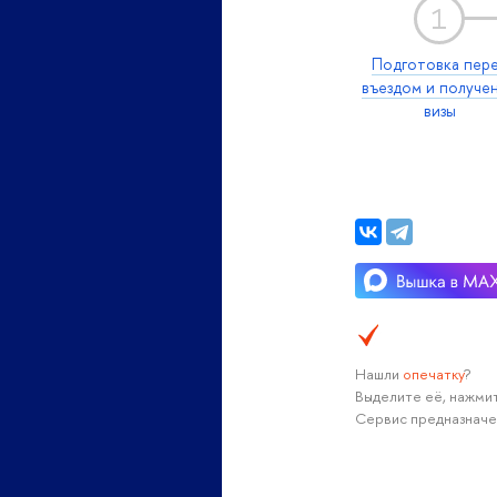
1
Подготовка пер
въездом и получе
визы
Нашли
опечатку
?
Выделите её, нажмит
Сервис предназначе