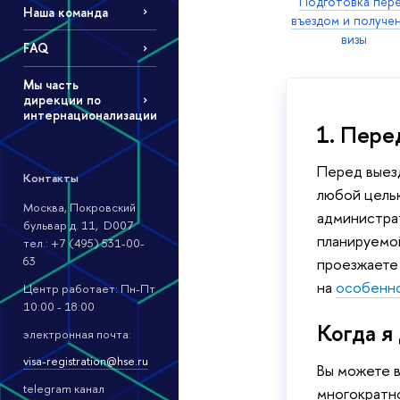
Подготовка пер
Наша команда
въездом и получе
визы
FAQ
Мы часть
дирекции по
интернационализации
1. Пере
Перед выезд
Контакты
любой цель
Москва, Покровский
администрат
бульвар д. 11, D007
планируемой
тел.: +7 (495) 531-00-
63
проезжаете 
на
особенн
Центр работает: Пн-Пт
10:00 - 18:00
Когда я
электронная почта:
visa-registration@hse.ru
Вы можете в
telegram канал
многократно