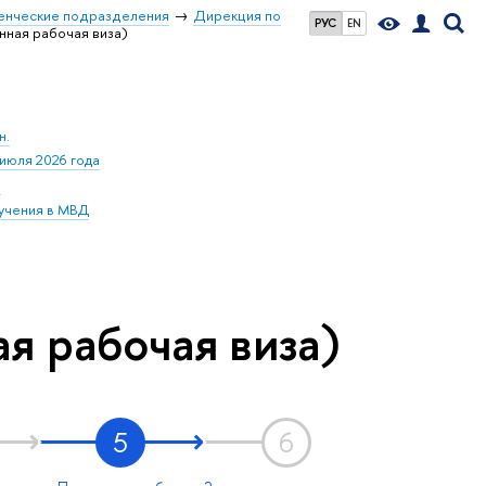
енческие подразделения
Дирекция по
РУС
EN
ная рабочая виза)
н.
июля 2026 года
а
бучения в МВД
я рабочая виза)
5
6