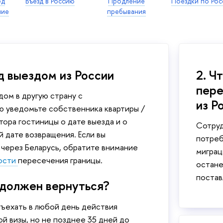
ед
Въезд в Россию
Продление
Поездки по Рос
ние
пребывания
д выездом из России
2. Ч
пере
ом в другую страну с
из Р
ю уведомьте собственника квартиры /
ора гостиницы о дате выезда и о
Сотруд
 дате возвращения. Если вы
потреб
через Беларусь, обратите внимание
миграц
ости
пересечения границы.
остане
постав
 должен вернуться?
ъехать в любой день действия
й визы, но не позднее 35 дней до