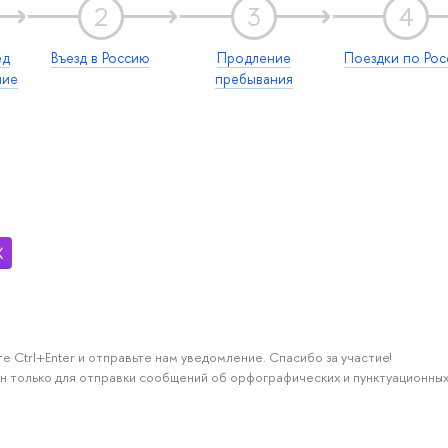
2
3
4
ед
Въезд в Россию
Продление
Поездки по Рос
ние
пребывания
е Ctrl+Enter и отправьте нам уведомление. Спасибо за участие!
н только для отправки сообщений об орфографических и пунктуационных