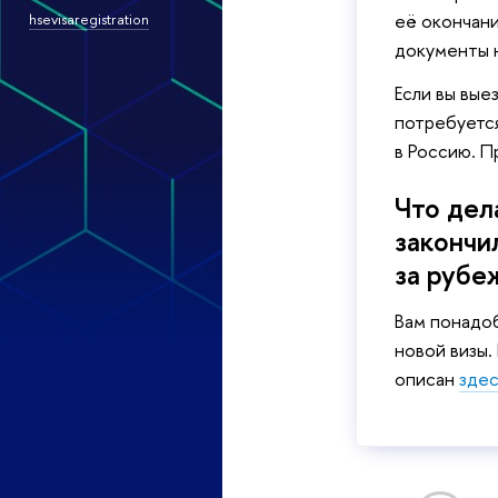
её окончан
hsevisaregistration
документы н
Если вы вые
потребуется
в Россию. 
Что дел
закончил
за рубе
Вам понадо
новой визы
описан
зде