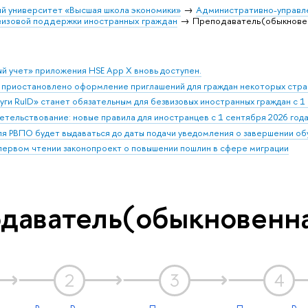
й университет «Высшая школа экономики»
Административно-управл
визовой поддержки иностранных граждан
Преподаватель(обыкновен
й учет» приложения HSE App X вновь доступен.
 приостановлено оформление приглашений для граждан некоторых стра
ги RuID» станет обязательным для безвизовых иностранных граждан с 1 
етельствование: новые правила для иностранцев с 1 сентября 2026 год
ля РВПО будет выдаваться до даты подачи уведомления о завершении о
 первом чтении законопроект о повышении пошлин в сфере миграции
даватель(обыкновенна
2
3
4