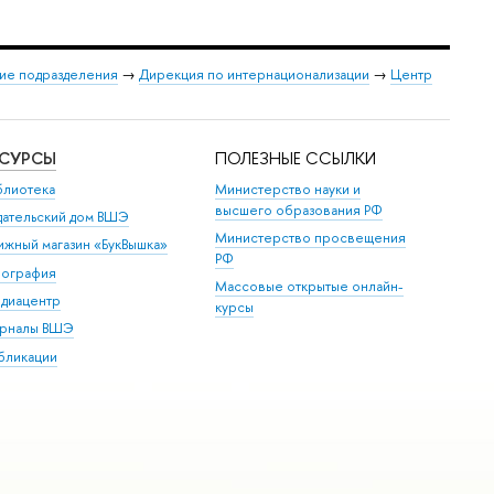
ие подразделения
→
Дирекция по интернационализации
→
Центр
ЕСУРСЫ
ПОЛЕЗНЫЕ ССЫЛКИ
блиотека
Министерство науки и
высшего образования РФ
дательский дом ВШЭ
Министерство просвещения
ижный магазин «БукВышка»
РФ
пография
Массовые открытые онлайн-
диацентр
курсы
рналы ВШЭ
бликации