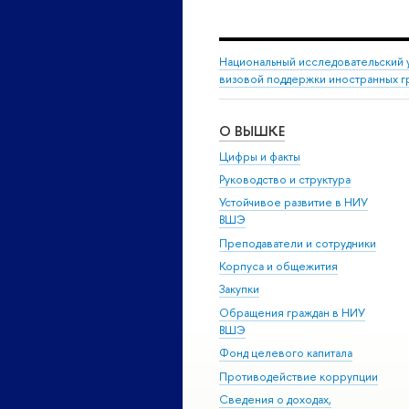
Национальный исследовательский 
визовой поддержки иностранных г
О ВЫШКЕ
Цифры и факты
Руководство и структура
Устойчивое развитие в НИУ
ВШЭ
Преподаватели и сотрудники
Корпуса и общежития
Закупки
Обращения граждан в НИУ
ВШЭ
Фонд целевого капитала
Противодействие коррупции
Сведения о доходах,