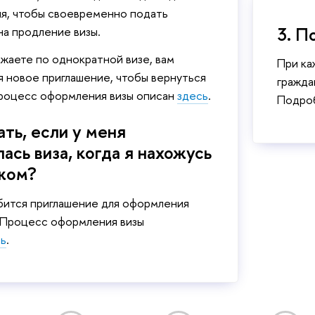
ия, чтобы своевременно подать
3. П
а продление визы.
зжаете по однократной визе, вам
При ка
 новое приглашение, чтобы вернуться
гражда
Процесс оформления визы описан
здесь
.
Подроб
ать, если у меня
ась виза, когда я нахожусь
жом?
бится приглашение для оформления
. Процесс оформления визы
сь
.